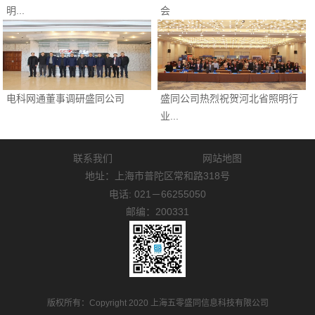
明...
会
电科网通董事调研盛同公司
盛同公司热烈祝贺河北省照明行
业...
联系我们
网站地图
地址：上海市普陀区常和路318号
电话: 021－66255050
邮编：200331
版权所有：Copyright 2020 上海五零盛同信息科技有限公司