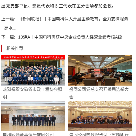
层党支部书记、党员代表和职工代表在主分会场参加会议。
上一篇:
《新闻联播》 | 中国电科深入开展主题教育，全力支撑服务
高水...
下一篇:
19连A｜中国电科再获中央企业负责人经营业绩考核A级
相关推荐
热烈祝贺安徽省市政工程协会照
盛同公司党总支召开换届选举大
明...
会
电科网通董事调研盛同公司
盛同公司热烈祝贺河北省照明行