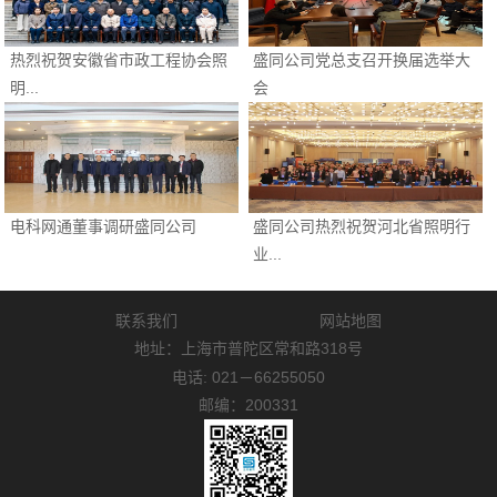
热烈祝贺安徽省市政工程协会照
盛同公司党总支召开换届选举大
明...
会
电科网通董事调研盛同公司
盛同公司热烈祝贺河北省照明行
业...
联系我们
网站地图
地址：上海市普陀区常和路318号
电话: 021－66255050
邮编：200331