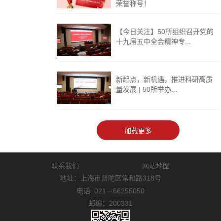
荣誉称号！
【今日关注】50所组织召开党的
十九届五中全会精神专...
新起点，新机遇，推进科研高质
量发展 | 50所举办...
联系我们
网站地图
地址：上海市普陀区常和路318号
电话: 021－66255050
邮编：200331