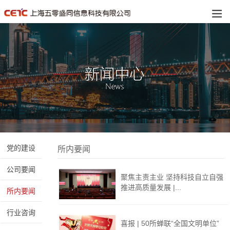
党的建设
所内要闻
公司要闻
聚焦主责主业 坚持科技自立自强
推进高质量发展 |...
所内要闻
行业咨询
喜报 | 50所蝉联“全国文明单位”