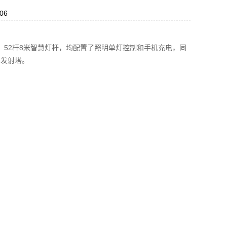
06
52杆8米智慧灯杆，均配置了照明单灯控制和手机充电，同
号发射塔。